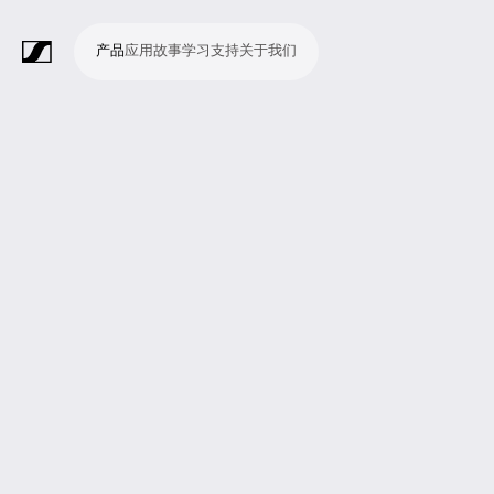
产品
应用
故事
学习
支持
关于我们
产
应
故
学
支
关
品
用
事
习
持
于
我
话
无
会
耳
监
视
软
配
Merchandise
现
演
会
电
广
教
宗
演
辅
移
企
现
们
筒
线
议
机
测
频
件
件
场
播
议
影
播
育
教
示
助
动
业
场
系
系
会
制
室
和
制
机
场
文
听
新
剧
统
统
议
作
录
大
作
构
所
稿
觉
闻
院
系
与
音
会
和
统
巡
观
演
众
参
与