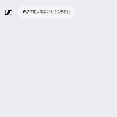
产品
应用
故事
学习
支持
关于我们
产
应
故
学
支
关
品
用
事
习
持
于
我
话
无
会
耳
监
视
软
配
Merchandise
现
演
会
电
广
教
宗
演
辅
移
企
现
们
筒
线
议
机
测
频
件
件
场
播
议
影
播
育
教
示
助
动
业
场
系
系
会
制
室
和
制
机
场
文
听
新
剧
统
统
议
作
录
大
作
构
所
稿
觉
闻
院
系
与
音
会
和
统
巡
观
演
众
参
与