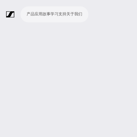
产品
应用
故事
学习
支持
关于我们
产
应
故
学
支
关
品
用
事
习
持
于
我
话
无
会
耳
监
视
软
配
Merchandise
现
演
会
电
广
教
宗
演
辅
移
企
现
们
筒
线
议
机
测
频
件
件
场
播
议
影
播
育
教
示
助
动
业
场
系
系
会
制
室
和
制
机
场
文
听
新
剧
统
统
议
作
录
大
作
构
所
稿
觉
闻
院
系
与
音
会
和
统
巡
观
演
众
参
与