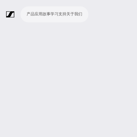
产品
应用
故事
学习
支持
关于我们
产
应
故
学
支
关
品
用
事
习
持
于
我
话
无
会
耳
监
视
软
配
Merchandise
现
演
会
电
广
教
宗
演
辅
移
企
现
们
筒
线
议
机
测
频
件
件
场
播
议
影
播
育
教
示
助
动
业
场
系
系
会
制
室
和
制
机
场
文
听
新
剧
统
统
议
作
录
大
作
构
所
稿
觉
闻
院
系
与
音
会
和
统
巡
观
演
众
参
与