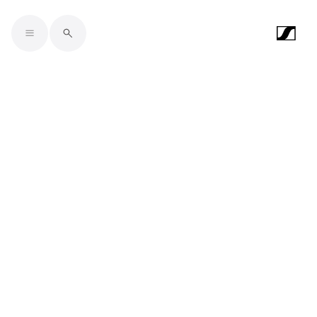
Skip to main content