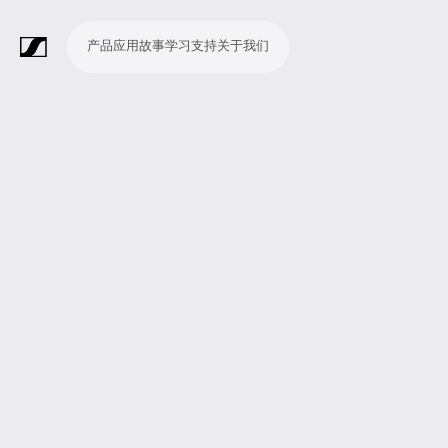
产品
应用
故事
学习
支持
关于我们
产
应
故
学
支
关
品
用
事
习
持
于
我
话
无
会
耳
监
视
软
配
Merchandise
现
演
会
电
广
教
宗
演
辅
移
企
现
们
筒
线
议
机
测
频
件
件
场
播
议
影
播
育
教
示
助
动
业
场
系
系
会
制
室
和
制
机
场
文
听
新
剧
统
统
议
作
录
大
作
构
所
稿
觉
闻
院
系
与
音
会
和
统
巡
观
演
众
参
与