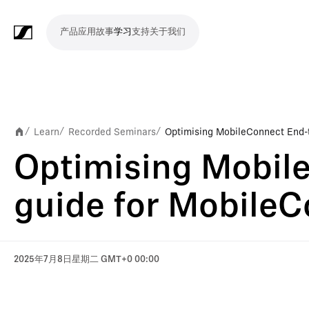
产品
应用
故事
学习
支持
关于我们
产
应
故
学
支
关
品
用
事
习
持
于
我
话
无
会
耳
监
视
软
配
Merchandise
现
演
会
电
广
教
宗
演
辅
移
企
现
们
筒
线
议
机
测
频
件
件
场
播
议
影
播
育
教
示
助
动
业
场
Learn
Recorded Seminars
Optimising MobileConnect End-
/
/
/
系
系
会
制
室
和
制
机
场
文
听
新
剧
Optimising Mobil
统
统
议
作
录
大
作
构
所
稿
觉
闻
院
系
与
音
会
和
guide for Mobile
统
巡
观
演
众
参
2025年7月8日星期二 GMT+0 00:00
与