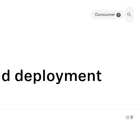
Consumer
nd deployment
分享