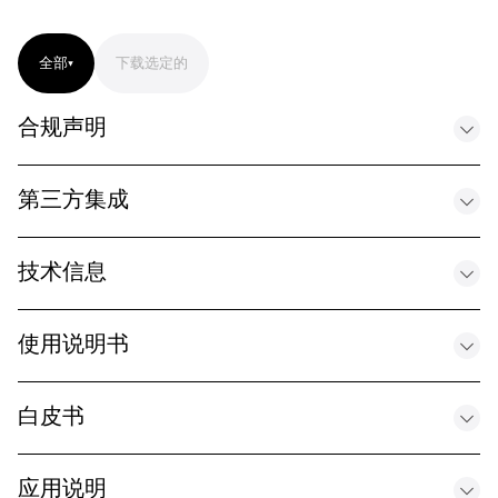
全部
下载选定的
合规声明
第三方集成
Letter of Volatility – SpeechLine Digital Wireless
.PDF
技术信息
Q-SYS control plug-in SpeechLine Digital Wireless
.OCTET-STREAM
Antenna solutions and recommendations on antenna
使用说明书
mounting for the SL Rack Receiver DW - EN
Crestron Module SpeechLine Digital Wireless
.PDF
Instruction manual SpeechLine Digital Wireless (PDF) -
白皮书
.X-ZIP-COMPRESSED
EN
.PDF
Digital Workflows by Sennheiser - software-supporte
应用说明