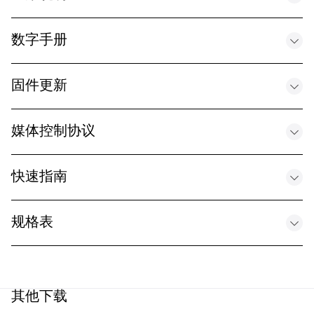
d workflows designed for the daily business routine -
EN
.PDF
Planning and setting up single-room and multi-room in
数字手册
stallations with SpeechLine Digital Wireless - EN
.PDF
Overview of the Digital Workflows by Sennheiser - EN
固件更新
Education Solutions Brochure 05 25 EN
.PDF
.PDF
SpeechLine Digital Wireless Firmware 4.1 (SL Rack Rec
媒体控制协议
eiver DW)
Product Brochure - Control Cockpit - EN
.X-ZIP-COMPRESSED
Sennheiser Sound Control Protocol for SpeechLine Dig
快速指南
.PDF
ital Wireless - EN
SpeechLine Digital Wireless Firmware 4.0 (SL Rack Re
.PDF
ceiver DW)
规格表
Quick Guide - SpeechLine Digital Wireless
Digital Brochure - SpeechLine Digital Wireless - EN
.X-ZIP-COMPRESSED
.PDF
3rd party control of Sennheiser products using media
.PDF
control protocols - EN
Product Specification - SpeechLine Digital Wireless Sy
stem - EN
SpeechLine Digital Wireless Firmware 4.2 (SL Multi-Ch
.PDF
Quick Guide SL Tablestand 133-S DW, SL Tablestand 1
annel Receiver DW)
其他下载
Guía de micrófonos – ES
.PDF
53-S DW, SL Boundary DW, CHG 2W