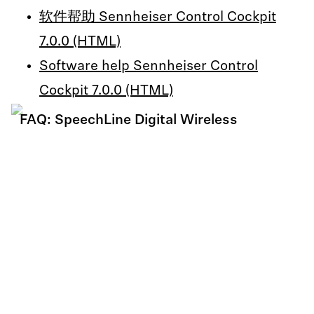
.X-ZIP-COMPRESSED
.PDF
.PDF
软件帮助 Sennheiser Control Cockpit
Product specification - SL MCR DW - EN
7.0.0 (HTML)
SpeechLine Digital Wireless Firmware 4.2 (SL Rack Re
ceiver DW)
Mikrofon-Guide – DE
Quick Guide - SL MCR DW
.PDF
Software help Sennheiser Control
.X-ZIP-COMPRESSED
.PDF
.PDF
Cockpit 7.0.0 (HTML)
FAQ: SpeechLine Digital Wireless
Firmware Update v2.0.3 - CHG 2N / CHG 4N - EN
Guide des microphones – FR
.X-ZIP-COMPRESSED
.PDF
SpeechLine Digital Wireless Firmware 4.0 (SL Multi-Ch
Microphone Guide – EN
annel Receiver DW)
.PDF
.X-ZIP-COMPRESSED
マイクガイド – JP
SpeechLine Digital Wireless Firmware 4.1 (SL Multi-Ch
annel Receiver DW)
.PDF
.X-ZIP-COMPRESSED