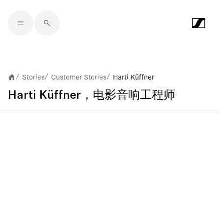
Skip to main content
Stories
Customer Stories
Harti Küffner
/
/
/
Harti Küffner，电影音响工程师