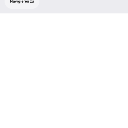
Navigieren zu
Spectera MADI-Karte für Base Station in
den Varianten OM (Optical Multimode) oder
BNC
Wichtige Daten
Farbe
Schwarz
Audioeingang
MADI (AES10), Optical SC