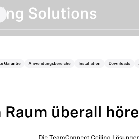
ing Solutions
s
te Garantie
Anwendungsbereiche
Installation
Downloads
m Raum überall höre
Die TeamConnect Ceiling Lösungen 