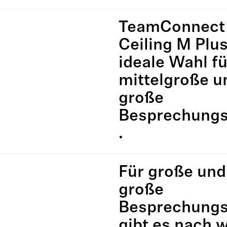
TeamConnect
Ceiling M Plus
ideale Wahl fü
mittelgroße u
große
Besprechung
.
Für große und
große
Besprechung
gibt es nach w