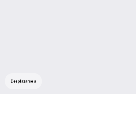
Desplazarse a
Diseñado para sonido profesional en
directo: robusto sistema inalámbrico todo
en uno para cantantes y oradores.