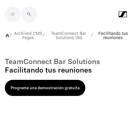
Skip to main content
Archived CMS
TeamConnect Bar
Facilitando tus
/
/
/
Pages
Solutions Old
reuniones
TeamConnect Bar Solutions
Facilitando tus reuniones
Programe una demostración gratuita