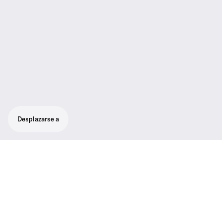
Desplazarse a
Resistente sistema inalámbrico todo en uno
con alta flexibilidad para sonido con calidad
de emisión
Una solución de sonido con calidad de