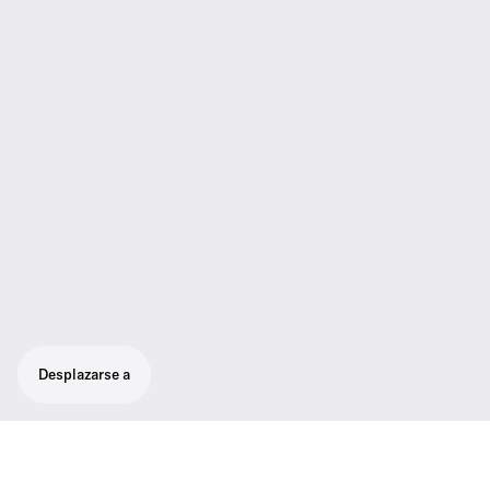
Desplazarse a
Resistente sistema inalámbrico todo en uno