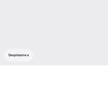
Desplazarse a
Solución muy versátil para sonido
cinematográfico profesional: Robusto
sistema inalámbrico todo en uno para
entrevistas y grabaciones profesionales
La solución profesional para sonido con