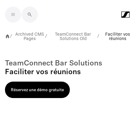
Skip to main content
Archived CMS
TeamConnect Bar
Faciliter vos
/
/
/
Pages
Solutions Old
réunions
TeamConnect Bar Solutions
Faciliter vos réunions
Réservez une démo gratuite