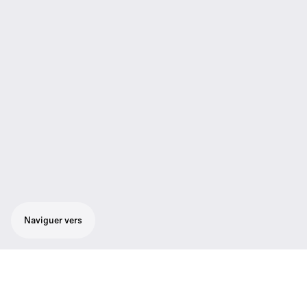
Naviguer vers
Pour les grandes salles de réunion et les
espaces de conférence ou de collaboration,