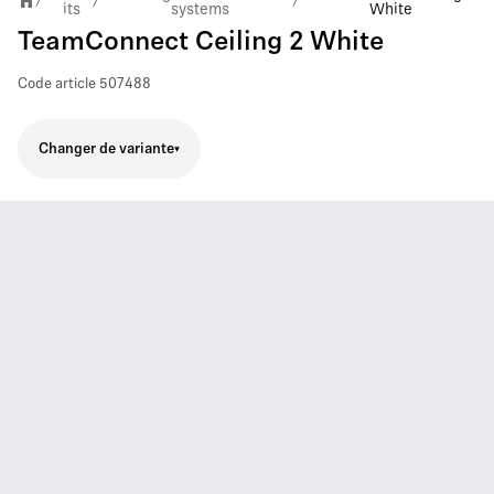
/
/
/
its
systems
White
TeamConnect Ceiling 2 White
Code article
507488
Changer de variante