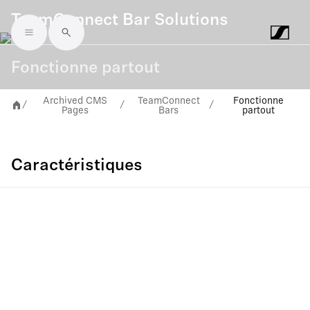
TeamConnect Bar Solutions
Skip to main content
Fonctionne partout
Archived CMS
TeamConnect
Fonctionne
/
/
/
Pages
Bars
partout
Caractéristiques