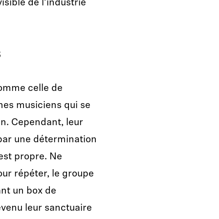
ible de l’industrie
s
omme celle de
nes musiciens qui se
n. Cependant, leur
par une détermination
est propre. Ne
ur répéter, le groupe
ant un box de
evenu leur sanctuaire