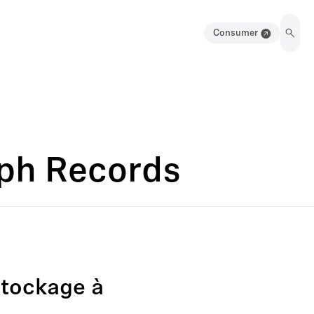
Consumer
aph Records
stockage à