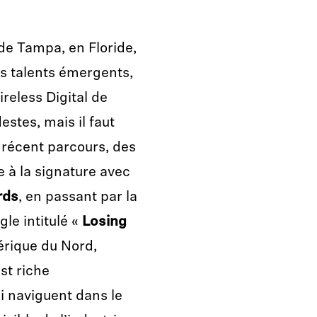
de Tampa, en Floride,
es talents émergents,
reless Digital de
stes, mais il faut
 récent parcours, des
 à la signature avec
rds
, en passant par la
le intitulé «
Losing
érique du Nord,
st riche
i naviguent dans le