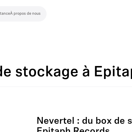
stance
À propos de nous
 de stockage à Epit
Nevertel : du box de 
Epitaph Records