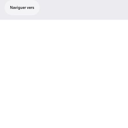
Naviguer vers
Émetteur micro à pince pour Profile
Wireless
Principales caractéristiques
Entrée audio
3.5 mm TRS (Locking)
Temps de charge (h)
< 1.5