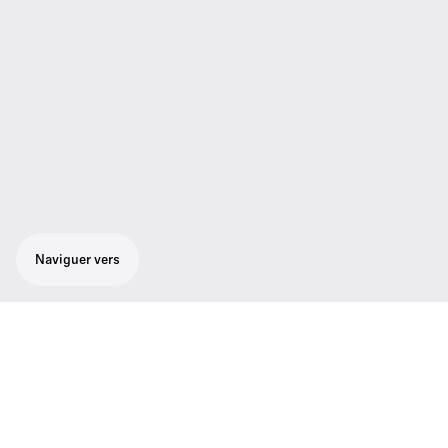
Naviguer vers
Kit de montage antenne en face avant
Pour connecter des antennes des récepteurs
EM 100 G2, EM 300 G2, EM 500 G2 ou
émetteurs SR 300 IEM G2, EM 100 G3, EM