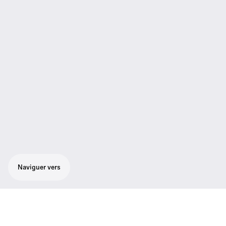
Naviguer vers
Solution ultra-polyvalente pour un son de