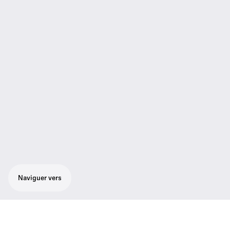
Naviguer vers
Récepteur demi-rack True Diversity dans un