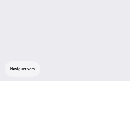
Naviguer vers
Récepteur rack 1/2 19" pour une utilisation
avec émetteurs portables et de poche
Evolution Wireless Digital.
Système numérique sans fil polyvalent, doté