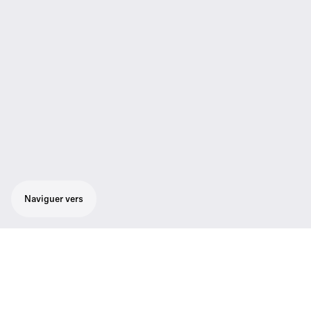
Naviguer vers
Kit Lavalier sans fil numérique tout-en-un
pour tous ceux qui parlent avec le célèbre
micro-cravate omnidirectionnel ME 2 de