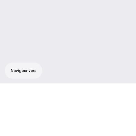
Naviguer vers
Principales caractéristiques
Plage de fréquences
606.000 - 630.000