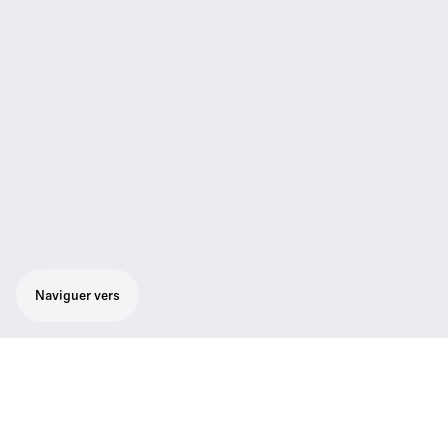
Naviguer vers
Vous choisissez parmi les célèbres capsules
e 835, e 845, e 865, e 935 et e 945 de
Sennheiser