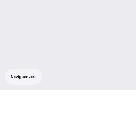
Naviguer vers
L'élégant mais robuste émetteur main SL
Handheld DW est optimisé pour la parole
dans des présentations et des conférences
où chaque mot compte.