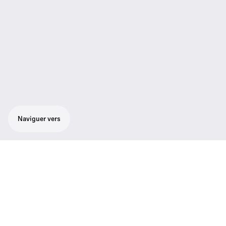
Naviguer vers
Module d'alimentation fantôme à pile
La poignée d’alimentation K6, pour
alimentation fantôme et à piles, est l’élément
professionnel de base du système de
microphones modulaires électrostatiques K6.