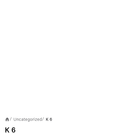
Uncategorized
K 6
/
/
K 6