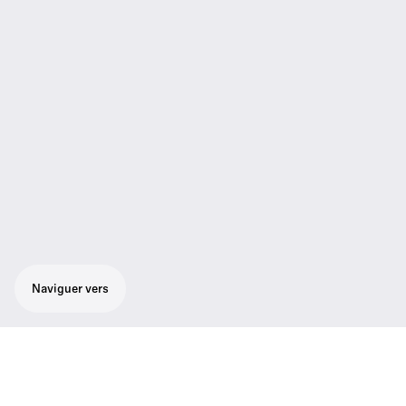
Naviguer vers
Solution audio fixe, clé en main, pour des
réunions en ligne dans des salles dédiées,