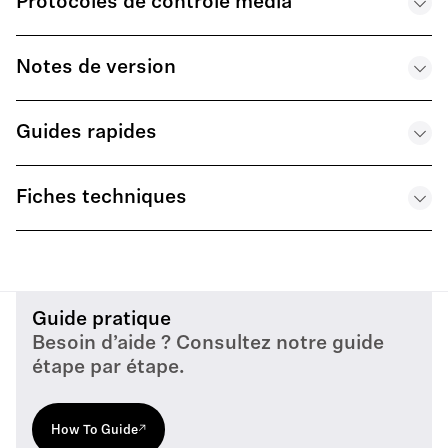
Protocoles de contrôle média
1.800 MHz & 953.050 - 956.050 MHz & 956.650 - 95
.PDF
9.650 MHz)
EW-DX Dante Firmware v. 4.1.1
.PDF
Sennheiser Sound Control Protocol – EW-DX (Firmwar
Notes de version
.OCTET-STREAM
Folleto de Producto Digital - Evolution Wireless Digital
e 1.1.3) – EN
Family BizCom - ES
.PDF
Frequency presets - EW-DX Range S4-10 (630-693.8
.PDF
Guides rapides
Firmware Release Notes - EW-DX v4.1.1
MHz)
EW-DX Firmware v. 3.0.3
.PDF
.PDF
.X-ZIP-COMPRESSED
Brochure de Produit Numérique - Evolution Wireless Di
Fiches techniques
2026 Sennheiser EW-D & EW-DX Design Guide
gital Family BizCom - FR
Frequency presets - EW-DX Range U1/5 (823.2-831.8
.PDF
.PDF
EW-DX Dante Firmware v. 3.0.3
MHz & 863.2-864.8 MHz)
Product specification - EW-DX EM 2 - EN
.X-ZIP-COMPRESSED
.PDF
디지털 제품 브로셔 - Evolution Wireless Digital Family
Sennheiser Control Cockpit - How to Guide
.PDF
BizCom - KR
Guide pratique
.PDF
Besoin d’aide ? Consultez notre guide
Frequency presets - EW-DX Range R1-9 (xxx)
.PDF
Product specification - EW-DX SK -EN
étape par étape.
.PDF
.PDF
デジタル製品のパンフレット - Evolution Wireless Digit
al Family BizCom - JP
How To Guide
Frequency presets - EW-DX Range Q1-9 (470.2-550 M