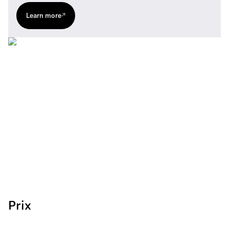
.PDF
.PDF
Learn more
Mikrofon-Guide – DE
Product Specification - CHG-70N v1.5 - EN
.PDF
.PDF
Guide des microphones – FR
.PDF
Microphone Guide – EN
.PDF
マイクガイド – JP
.PDF
Prix