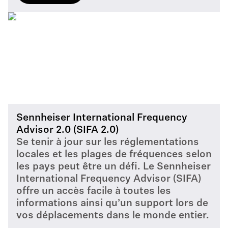
.PDF
Hz)
Product specification - EW-DX SKM | EW-DX SKM-S -
EN
.PDF
.PDF
Brochura de Produto Digital - Evolution Wireless Digita
l Family BizCom - PT
Frequency presets - EW-DX Range S2-10 (614.2-693.8
.PDF
MHz)
Product specification - EW-DX 835-S SET
.PDF
.PDF
数字产品手册 - Evolution Wireless Digital Family BizCo
m - ZH
Frequency presets - EW-DX Range Y1-3 (1785.200 - 17
.PDF
Product specification - EW-DX MKE 2-835 SET
99.800 MHz)
Sennheiser International Frequency
Advisor 2.0 (SIFA 2.0)
.PDF
.PDF
Se tenir à jour sur les réglementations
Digital Product Brochure - Evolution Wireless Digital F
amily BizCom - EN
locales et les plages de fréquences selon
Frequency presets - EW-DX Range V3-4 (925.2-937.3
les pays peut être un défi. Le Sennheiser
Product specification - EW-DX MKE2 SET -EN
.PDF
MHz)
International Frequency Advisor (SIFA)
.PDF
.PDF
offre un accès facile à toutes les
informations ainsi qu’un support lors de
Guía de micrófonos – ES
vos déplacements dans le monde entier.
Product specification - EW-DX SK-SKM-S BASE SET
Frequency presets - EW-DX Range S1-10 (606.2-693.8
.PDF
MHz)