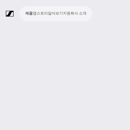
제품
앱
스토리
알아보기
지원
회사 소개
제
앱
스
알
지
회
품
토
아
원
사
라
스
회
영
방
교
종
프
보
모
기
라
리
보
소
마
무
회
헤
모
화
소
액
Merchandise
이
튜
의
상
송
육
교
레
조
바
업
이
기
개
이
선
의
드
니
상
프
세
브
디
및
제
시
젠
청
일
브
크
시
및
폰
터
회
트
서
프
오
컨
작
설
테
취
저
극
스
컨
링
의
웨
리
로
레
퍼
이
및
널
장
템
퍼
시
어
덕
코
런
션
청
리
런
스
션
딩
스
중
즘
스
템
및
참
시
투
여
스
어