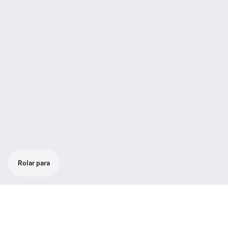
Rolar para
Plug-on de transmissor que transforma
seus microfones equipador em XLR em