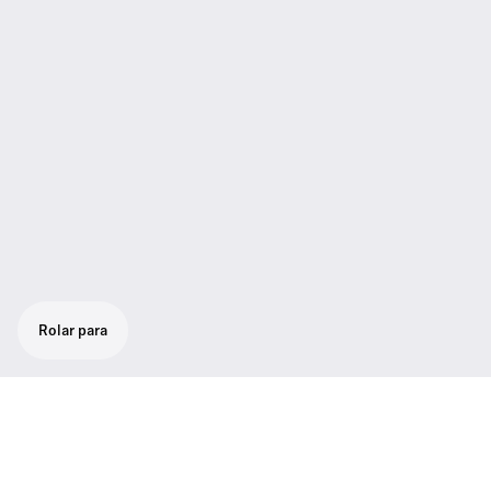
Rolar para
Suporte de mesa sem fio
O conjunto de suporte de mesa digital sem