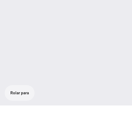
Rolar para
Set para apresentações versátil: poderoso
microfone cardióide de bastão SKM 300-