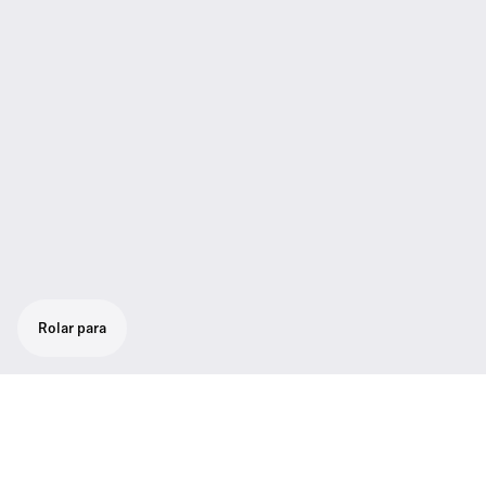
Rolar para
Microfone/transmissor de bastão super
cardióide. Alta rejeição de microfonia.
Função Mute programável. Fácil