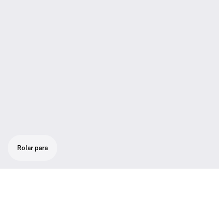
Rolar para
Microfone/transmissor de bastão super
cardióide. Alta rejeição de microfonia.
Função Mute programável. Fácil