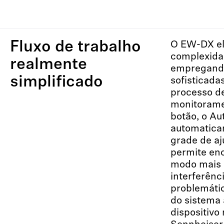
Fluxo de trabalho
O EW-DX el
complexida
realmente
empregand
simplificado
sofisticada
processo d
monitorame
botão, o Au
automatic
grade de aj
permite enc
modo mais 
interferênc
problemáti
do sistema 
dispositivo