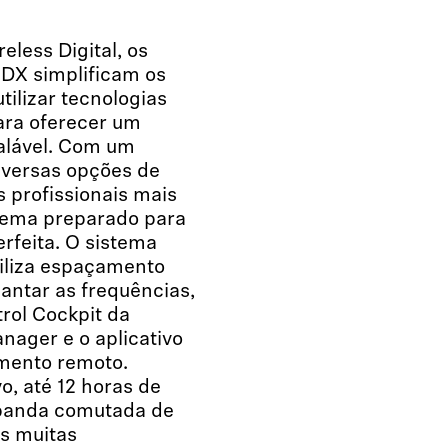
eless Digital, os
DX simplificam os
utilizar tecnologias
ara oferecer um
calável. Com um
iversas opções de
 profissionais mais
tema preparado para
rfeita. O sistema
tiliza espaçamento
lantar as frequências,
rol Cockpit da
nager e o aplicativo
mento remoto.
o, até 12 horas de
 banda comutada de
s muitas