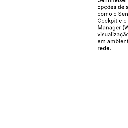
Sennheiser 
opções de 
como o Sen
Cockpit e o
Manager (W
visualizaçã
em ambient
rede.