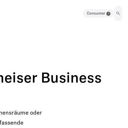
Consumer
heiser Business
hmensräume oder
mfassende