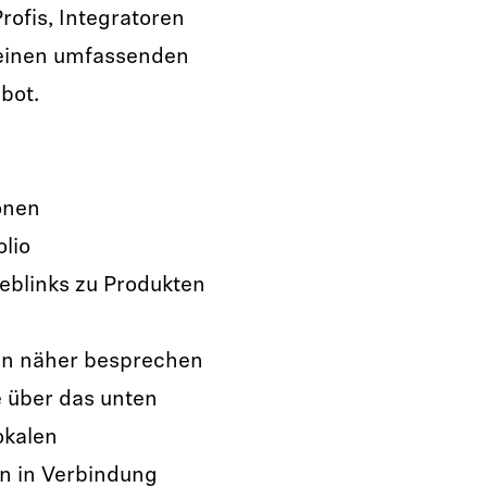
rofis, Integratoren
 einen umfassenden
bot.
onen
olio
blinks zu Produkten
en näher besprechen
e über das unten
okalen
en in Verbindung