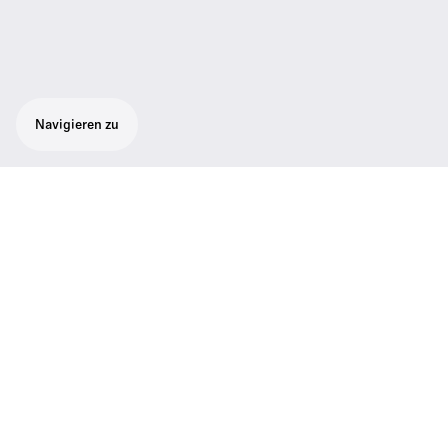
Navigieren zu
Wichtige Daten
Frequenzbereich
500 to 870 MHz
Leistungsaufnahme (Amp)
max. 90 W
Weitere Informationen