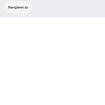
Navigieren zu
Gitarrenkabel
Ein Kabel zum Anschluss von E-Gitarren und
Bässen an Taschensender aus der SK2000-
Serie. Instrumentenkabel, 1/4" auf 3-poligen
Spezialstecker
Technische Daten
01
Lieferumfang