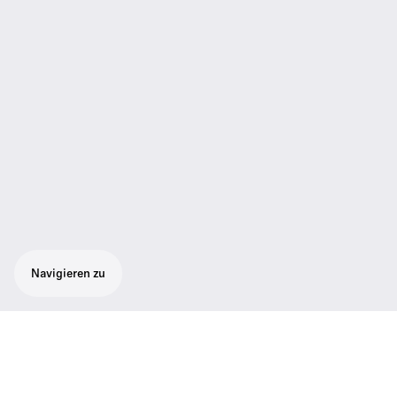
Navigieren zu
Robuster Taschenempfänger liefert Klarheit
über das gesamte Frequenzspektrum für