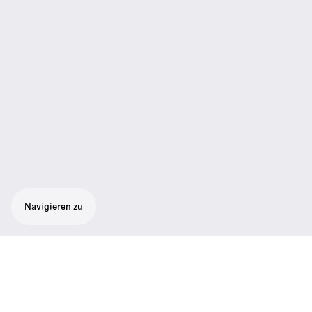
Navigieren zu
Robustes All-in-One-Funksystem für
Gitarre und Bass. Das Set besteht aus 1
drahtlosem SK 100 G4-Taschensender, 1