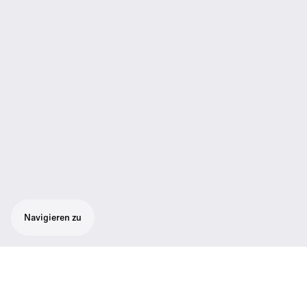
Navigieren zu
Dieses Kombi-Set ist ideal für Moderatoren
oder Sänger und besteht aus 1 SKM 300 G4-