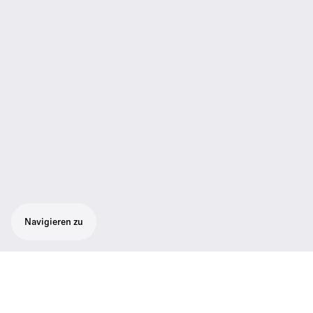
Navigieren zu
Kabelloses Bodypack-Basisset bestehend
aus 1 drahtlosem SK 300 G4 RC-