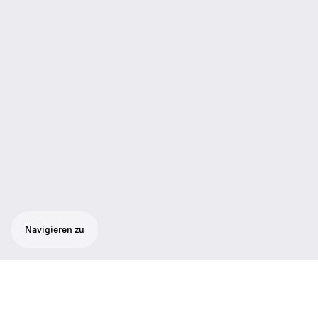
Navigieren zu
Kabelloses Headmic-Set bestehend aus 1
RC 300 Taschensender SK 300 G4, 1 SL