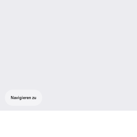
Navigieren zu
Kabelloses Lavelier-Mikrophone-Set
bestehend aus 1 drahtlosem Taschensender