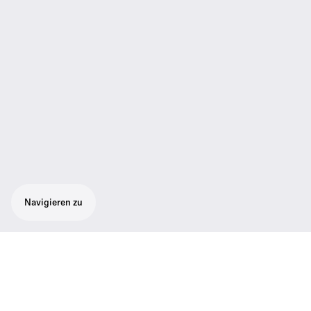
Navigieren zu
Robustes All-in-One-Funksystem für
Rundfunk- und Moderatoren Das Set
besteht aus 1 SK 500 G4 Taschensender, 1