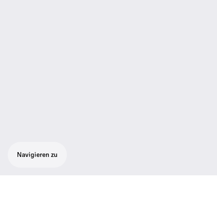
Navigieren zu
Antennenwand- oder
Antennenstativmontage